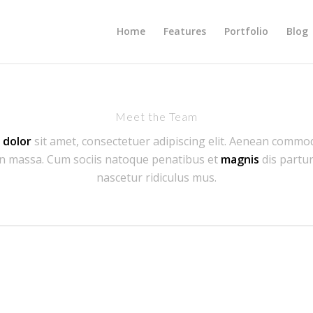
Home
Features
Portfolio
Blog
Meet the Team
m
dolor
sit amet, consectetuer adipiscing elit. Aenean commod
n massa. Cum sociis natoque penatibus et
magnis
dis partu
nascetur ridiculus mus.